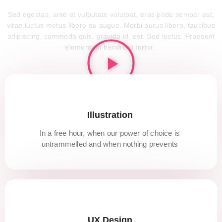
Sed egestas, ante et vulputate volutpat, eros pede semper est,
vitae luctus metus libero eu augue. Morbi purus libero, faucibus
adipiscing, commodo quis, gravida id, est. Sed lectus. Praesent
elementum hendrerit tortor.
Illustration
In a free hour, when our power of choice is
untrammelled and when nothing prevents
UX Design