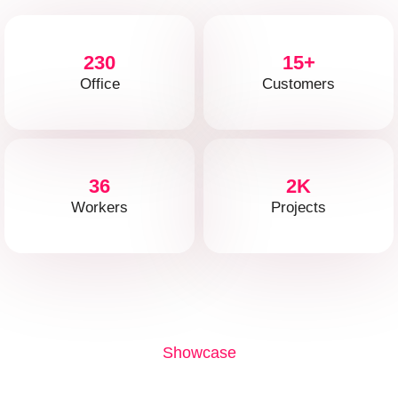
230
15+
Office
Customers
36
2K
Workers
Projects
Showcase
Dream until your Dream Come True